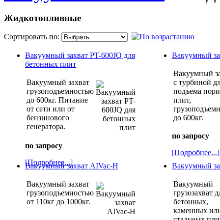
Жидкотопливные
Сортировать по:
Вакуумный захват PT-600JQ для
Вакуумный за
бетонных плит
Вакуумный з
Вакуумный захват
с турбиной д
грузоподъемностью
подъема пор
до 600кг. Питание
плит,
от сети или от
грузоподъем
бензинового
до 600кг.
генератора.
по запросу
по запросу
[Подробнее...]
[Подробнее...]
Вакуумный захват AIVac-H
Вакуумный за
Вакуумный захват
Вакуумный
грузоподъемностью
грузозахват д
от 110кг до 1000кг.
бетонных,
каменных ил
стальных пли