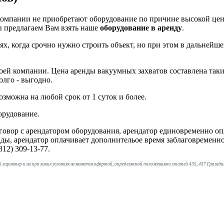
 компании не приобретают оборудование по причине высокой цен
 предлагаем Вам взять наше
оборудование в аренду
.
аях, когда срочно нужно строить объект, но при этом в дальнейш
ей компании. Цена аренды вакуумных захватов составлена таки
долго - выгодно.
озможна на любой срок от 1 суток и более.
орудование.
говор с арендатором оборудования, арендатор единовременно о
ды, арендатор оплачивает дополнительое время заблаговременно
12) 309-13-77.
характер и ни при каких условиях не является офертой, определяемой положениями статей 435, 437 Гражда