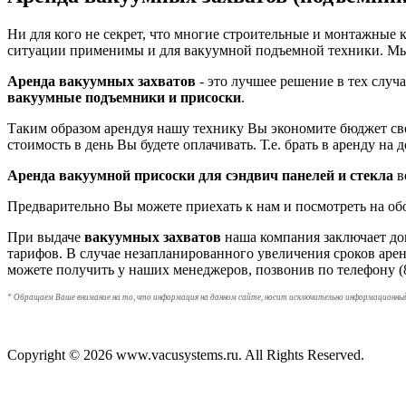
Ни для кого не секрет, что многие строительные и монтажные
ситуации применимы и для вакуумной подъемной техники. Мы
Аренда вакуумных захватов
- это лучшее решение в тех случ
вакуумные подъемники и присоски
.
Таким образом арендуя нашу технику Вы экономите бюджет сво
стоимость в день Вы будете оплачивать. Т.е. брать в аренду на 
Аренда вакуумной присоски для сэндвич панелей и стекла
в
Предварительно Вы можете приехать к нам и посмотреть на об
При выдаче
вакуумных захватов
наша компания заключает до
тарифов. В случае незапланированного увеличения сроков арен
можете получить у наших менеджеров, позвонив по телефону (8
* Обращаем Ваше внимание на то, что информация на данном сайте, носит исключительно информационный 
Copyright © 2026 www.vacusystems.ru. All Rights Reserved.