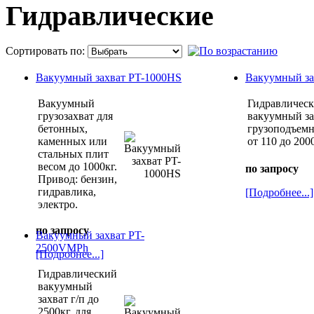
Гидравлические
Сортировать по:
Вакуумный захват PT-1000HS
Вакуумный за
Вакуумный
Гидравличес
грузозахват для
вакуумный за
бетонных,
грузоподъем
каменных или
от 110 до 2000
стальных плит
весом до 1000кг.
по запросу
Привод: бензин,
гидравлика,
[Подробнее...]
электро.
по запросу
Вакуумный захват PT-
2500VMPh
[Подробнее...]
Гидравлический
вакуумный
захват г/п до
2500кг. для